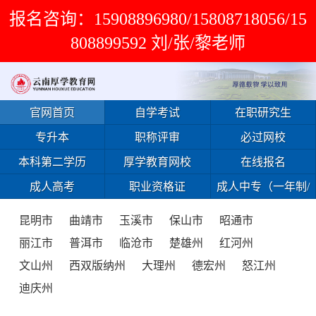
报名咨询：15908896980/15808718056/15
808899592 刘/张/黎老师
官网首页
自学考试
在职研究生
专升本
职称评审
必过网校
本科第二学历
厚学教育网校
在线报名
成人高考
职业资格证
成人中专（一年制/
免试入学）
昆明市
曲靖市
玉溪市
保山市
昭通市
丽江市
普洱市
临沧市
楚雄州
红河州
文山州
西双版纳州
大理州
德宏州
怒江州
迪庆州