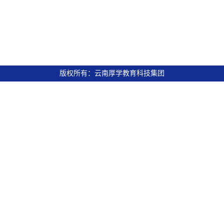
版权所有：云南厚学教育科技集团
滇ICP备16005908号-13