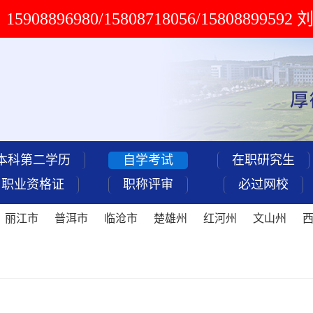
908896980/15808718056/15808899592
本科第二学历
自学考试
在职研究生
职业资格证
职称评审
必过网校
丽江市
普洱市
临沧市
楚雄州
红河州
文山州