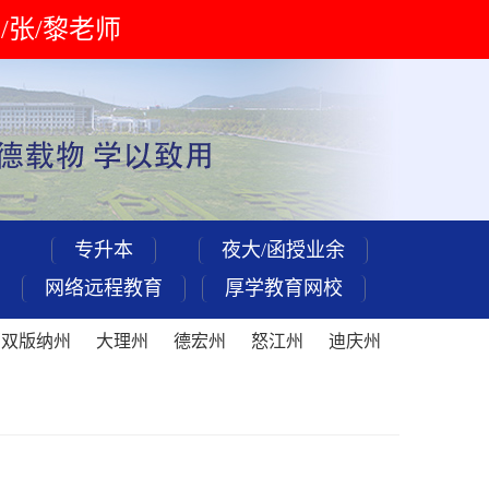
 刘/张/黎老师
专升本
夜大/函授业余
网络远程教育
厚学教育网校
西双版纳州
大理州
德宏州
怒江州
迪庆州