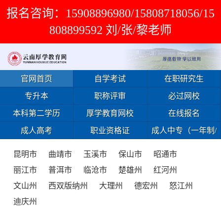
报名咨询：15908896980/15808718056/15
808899592 刘/张/黎老师
官网首页
自学考试
在职研究生
专升本
职称评审
必过网校
本科第二学历
厚学教育网校
在线报名
成人高考
职业资格证
成人中专（一年制/
免试入学）
昆明市
曲靖市
玉溪市
保山市
昭通市
丽江市
普洱市
临沧市
楚雄州
红河州
文山州
西双版纳州
大理州
德宏州
怒江州
迪庆州