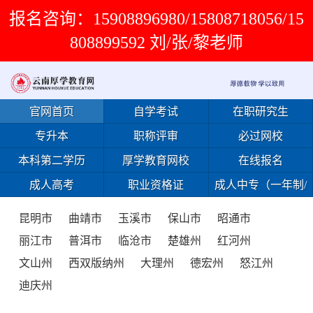
报名咨询：15908896980/15808718056/15
808899592 刘/张/黎老师
官网首页
自学考试
在职研究生
专升本
职称评审
必过网校
本科第二学历
厚学教育网校
在线报名
成人高考
职业资格证
成人中专（一年制/
免试入学）
昆明市
曲靖市
玉溪市
保山市
昭通市
丽江市
普洱市
临沧市
楚雄州
红河州
文山州
西双版纳州
大理州
德宏州
怒江州
迪庆州