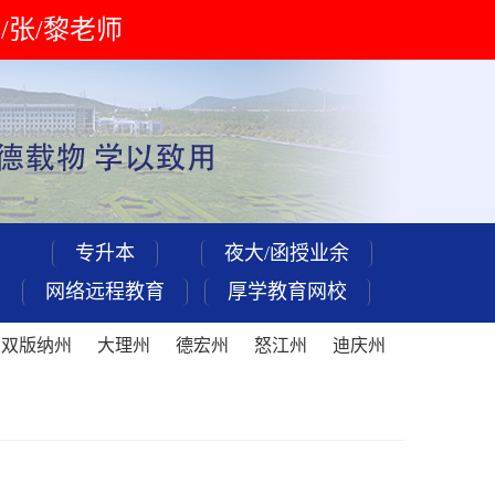
 刘/张/黎老师
专升本
夜大/函授业余
网络远程教育
厚学教育网校
西双版纳州
大理州
德宏州
怒江州
迪庆州