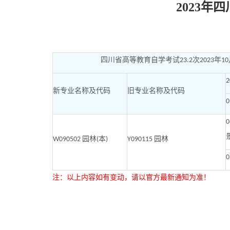
2023年
四川省高等教育
自学考试
次
年
23.2
2023
10
2
新专业名称及代码
旧专业名称及代码
0
0
园林
本
园林
W090502
(
)
Y090115
0
注：以上内容如有变动，请以官方最新通知为准！