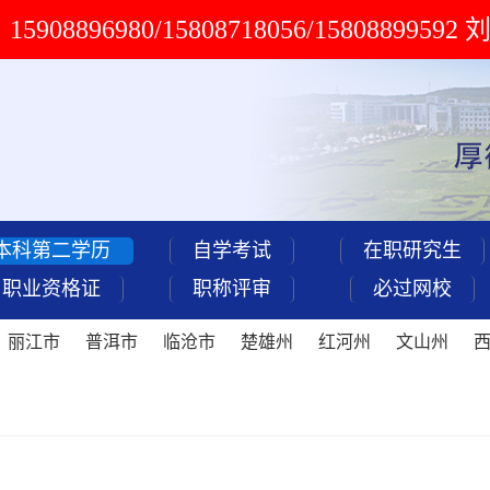
908896980/15808718056/15808899592
本科第二学历
自学考试
在职研究生
职业资格证
职称评审
必过网校
丽江市
普洱市
临沧市
楚雄州
红河州
文山州