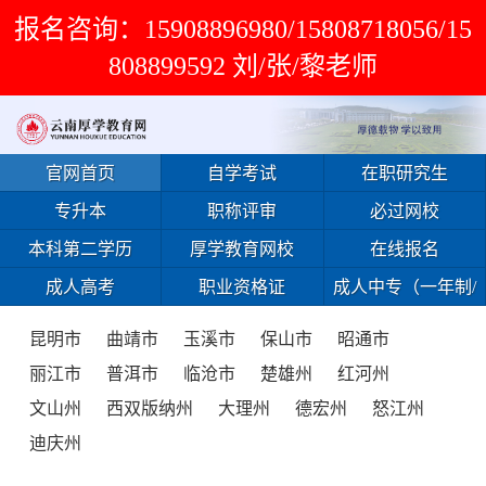
报名咨询：15908896980/15808718056/15
808899592 刘/张/黎老师
官网首页
自学考试
在职研究生
专升本
职称评审
必过网校
本科第二学历
厚学教育网校
在线报名
成人高考
职业资格证
成人中专（一年制/
免试入学）
昆明市
曲靖市
玉溪市
保山市
昭通市
丽江市
普洱市
临沧市
楚雄州
红河州
文山州
西双版纳州
大理州
德宏州
怒江州
迪庆州