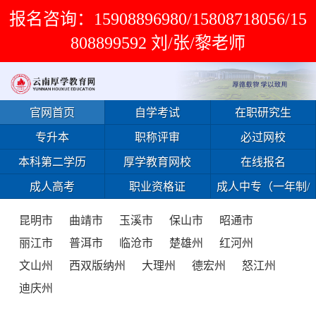
报名咨询：15908896980/15808718056/15
808899592 刘/张/黎老师
官网首页
自学考试
在职研究生
专升本
职称评审
必过网校
本科第二学历
厚学教育网校
在线报名
成人高考
职业资格证
成人中专（一年制/
免试入学）
昆明市
曲靖市
玉溪市
保山市
昭通市
丽江市
普洱市
临沧市
楚雄州
红河州
文山州
西双版纳州
大理州
德宏州
怒江州
迪庆州