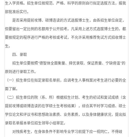
生入学资格。招生单位按规范、严格、科学的原则自行拟定选拔方法，报我
部批准后实行。
是否采用提前攻博、硕博连读的方式选拔博士生，由各招生单位自定，
但要留出一定比例的名额用于公开招考。凡采用上述方式选拔博士生的，都
要按规定的程序进行严格的考核或考试，不允许采用推荐免试方式招收博士
生。
四、录取
招生单位要按照“德智体全面衡量、择优录取、保证质量、宁缺毋滥”的
原则进行录取工作。
（一）招生单位在拟定录取名单前，应调考生人事档案对考生进行必要的全
面了解。
（二）招生单位的院（系、所）根据招生计划、考生的初试和复试成绩（含
提前攻博或硕博连读的在学硕士生考核结果），综合其平时学习成绩、硕士
学位论文和评议书和思想政治素质、业务素质，以及身体健康状况，提出拟
录取名单报本单位招生领导小组审定。
对残疾考生，在身体条件不影响专业学习前提下应一视同仁，不得歧