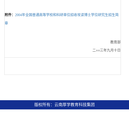
附件：
2004年全国普通高等学校和科研单位招收攻读博士学位研究生招生简
章
教育部
二○○三年九月十日
版权所有：云南厚学教育科技集团
滇ICP备16005908号-13