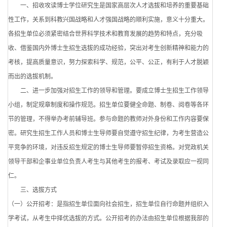
一、招收攻读博士学位研究生是国家高层次人才选拔和培养的重要基础
性工作，关系到科教兴国战略和人才强国战略的顺利实施，意义十分重大。
各招生单位必须紧密结合世界科学技术和教育发展的趋势和特点，充分吸
收、借鉴国内外博士生招生选拔的成功经验，突出对考生创新精神和能力的
考核，提高质量意识，努力探索科学、规范，公平、公正，有利于人才脱颖
而出的选拔机制。
二、进一步加强对招生工作的领导和管理。要成立博士生招生工作领导
小组，制定规章制度和操作规范。招生单位要健全命题、制卷、阅卷等各环
节的管理，不得举办考前辅导班。参与命题的教师对外身份和工作内容要保
密。研究生招生工作人员和博士生导师要自觉遵守招生纪律，为考生营造公
平竞争的环境，对违反招生规定的博士生导师要暂停招生资格。对党政机关
领导干部和企事业单位负责人考生与其他考生的报考、考试及录取应一视同
仁。
三、选拔方式
（一）公开招考：是指招生单位面向社会招生，招生单位自行命题并组织入
学考试，从考生中择优选拔的方式。公开招考的办法由招生单位根据我部的