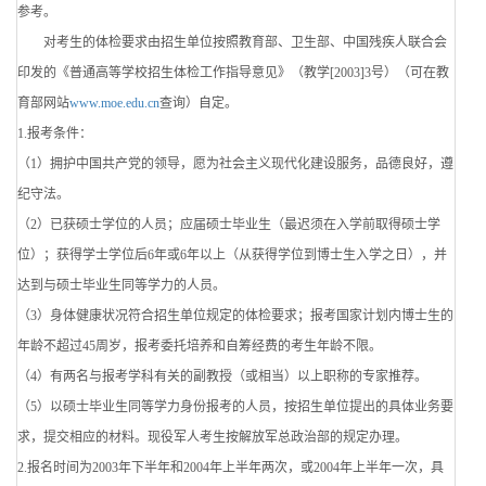
参考。
对考生的体检要求由招生单位按照教育部、卫生部、中国残疾人联合会
印发的《普通高等学校招生体检工作指导意见》（教学[2003]3号）（可在教
育部网站
www.moe.edu.cn
查询）自定。
1.报考条件：
（1）拥护中国共产党的领导，愿为社会主义现代化建设服务，品德良好，遵
纪守法。
（2）已获硕士学位的人员；应届硕士毕业生（最迟须在入学前取得硕士学
位）；获得学士学位后6年或6年以上（从获得学位到博士生入学之日），并
达到与硕士毕业生同等学力的人员。
（3）身体健康状况符合招生单位规定的体检要求；报考国家计划内博士生的
年龄不超过45周岁，报考委托培养和自筹经费的考生年龄不限。
（4）有两名与报考学科有关的副教授（或相当）以上职称的专家推荐。
（5）以硕士毕业生同等学力身份报考的人员，按招生单位提出的具体业务要
求，提交相应的材料。现役军人考生按解放军总政治部的规定办理。
2.报名时间为2003年下半年和2004年上半年两次，或2004年上半年一次，具