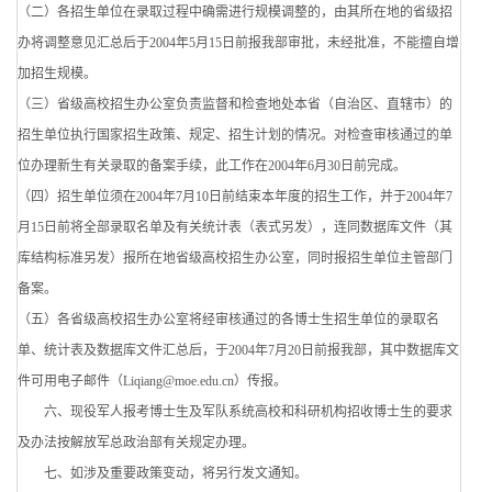
（二）各招生单位在录取过程中确需进行规模调整的，由其所在地的省级招
办将调整意见汇总后于2004年5月15日前报我部审批，未经批准，不能擅自增
加招生规模。
（三）省级高校招生办公室负责监督和检查地处本省（自治区、直辖市）的
招生单位执行国家招生政策、规定、招生计划的情况。对检查审核通过的单
位办理新生有关录取的备案手续，此工作在2004年6月30日前完成。
（四）招生单位须在2004年7月10日前结束本年度的招生工作，并于2004年7
月15日前将全部录取名单及有关统计表（表式另发），连同数据库文件（其
库结构标准另发）报所在地省级高校招生办公室，同时报招生单位主管部门
备案。
（五）各省级高校招生办公室将经审核通过的各博士生招生单位的录取名
单、统计表及数据库文件汇总后，于2004年7月20日前报我部，其中数据库文
件可用电子邮件（Liqiang@moe.edu.cn）传报。
六、现役军人报考博士生及军队系统高校和科研机构招收博士生的要求
及办法按解放军总政治部有关规定办理。
七、如涉及重要政策变动，将另行发文通知。