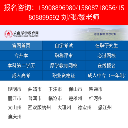
报名咨询：15908896980/15808718056/15
808899592 刘/张/黎老师
官网首页
自学考试
在职研究生
专升本
职称评审
必过网校
本科第二学历
厚学教育网校
在线报名
成人高考
职业资格证
成人中专（一年制/
免试入学）
昆明市
曲靖市
玉溪市
保山市
昭通市
丽江市
普洱市
临沧市
楚雄州
红河州
文山州
西双版纳州
大理州
德宏州
怒江州
迪庆州