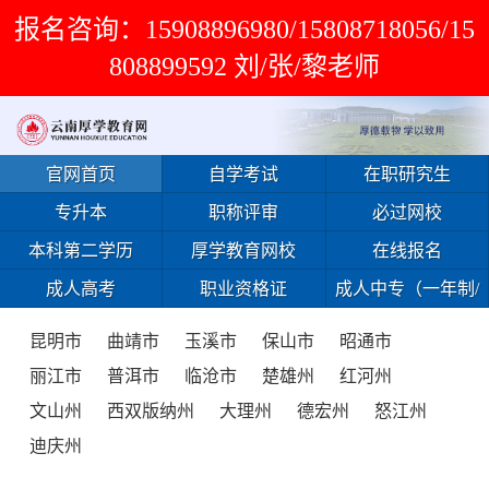
报名咨询：15908896980/15808718056/15
808899592 刘/张/黎老师
官网首页
自学考试
在职研究生
专升本
职称评审
必过网校
本科第二学历
厚学教育网校
在线报名
成人高考
职业资格证
成人中专（一年制/
免试入学）
昆明市
曲靖市
玉溪市
保山市
昭通市
丽江市
普洱市
临沧市
楚雄州
红河州
文山州
西双版纳州
大理州
德宏州
怒江州
迪庆州